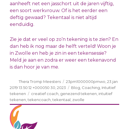
aanheeft net een jasschort uit de jaren vijftig,
een soort werkvrouw. Of is het eerder een
deftig gewaad? Tekentaal is niet altijd
eenduidig.
Zie je dat er veel op zo’n tekening is te zien? En
dan heb ik nog maar de helft verteld! Woon je
in Zwolle en heb je zin in een tekensessie?
Meld je aan en zodra er weer een tekenavond
is dan hoor je van me.
Auteur
Geplaatst
Thera Tromp Meesters
23pm1000000pmwo, 23 jan
op
Categorieën
2019 13:50:12 +000050 30, 2023
Blog
,
Coaching
,
Intuïtief
Tags
tekenen
creatief coach
,
genezend tekenen
,
intuïtief
tekenen
,
tekencoach
,
tekentaal
,
zwolle