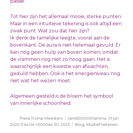
passie.
Tot hier zijn het allemaal mooie, sterke punten.
Maar in een intuïtieve tekening is ook altijd een
zwak punt. Wat zou dat hier zijn?
Ik denk de tamelijke leegte, vooral aan de
bovenkant. De aura is niet helemaal gevuld. Er
kan nog geen hulp van boven komen, omdat
de vlammen nog niet zo hoog gaan. Het is
waarschijnlijk een kwestie van afwachten,
geduld hebben. Ook is het energieniveau nog
niet wat het wezen moet.
Algemeen gesteld is de bloem het symbool
van innerlijke schoonheid.
Auteur
Geplaatst
Thera Tromp Meesters
1am6000000amma, 01 jun
op
Categorieën
2020 11:44:04 +000044 30, 2023
Blog
,
Intuïtief tekenen