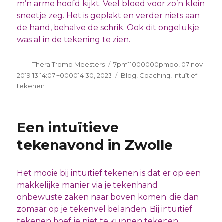
m’n arme hoofd kijkt. Veel bloed voor zo’n klein
sneetje zeg. Het is geplakt en verder niets aan
de hand, behalve de schrik. Ook dit ongelukje
was al in de tekening te zien.
Auteur
Geplaatst
Thera Tromp Meesters
7pm11000000pmdo, 07 nov
op
Categorieën
2019 13:14:07 +000014 30, 2023
Blog
,
Coaching
,
Intuïtief
tekenen
Een intuïtieve
tekenavond in Zwolle
Het mooie bij intuïtief tekenen is dat er op een
makkelijke manier via je tekenhand
onbewuste zaken naar boven komen, die dan
zomaar op je tekenvel belanden. Bij intuïtief
tekenen hoef je niet te kunnen tekenen,