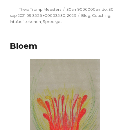
Auteur
Geplaatst
Thera Tromp Meesters
30am9000000amdo, 30
op
Categorieën
sep 2021 09:35:26 +000035 30, 2023
Blog
,
Coaching
,
Intuïtief tekenen
,
Sprookjes
Bloem