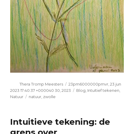
Auteur
Geplaatst
Thera Tromp Meesters
23pm6000000pmvr, 23 jun
op
Categorieën
2023 17:40:37 +000040 30, 2023
Blog
,
Intuïtief tekenen
,
Tags
Natuur
natuur
,
zwolle
Intuitieve tekening: de
grens over