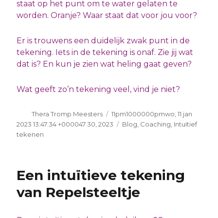
staat op het punt om te water gelaten te
worden. Oranje? Waar staat dat voor jou voor?
Er is trouwens een duidelijk zwak punt in de
tekening. Iets in de tekening is onaf. Zie jij wat
dat is? En kun je zien wat heling gaat geven?
Wat geeft zo’n tekening veel, vind je niet?
Auteur
Geplaatst
Thera Tromp Meesters
11pm1000000pmwo, 11 jan
op
Categorieën
2023 13:47:34 +000047 30, 2023
Blog
,
Coaching
,
Intuïtief
tekenen
Een intuïtieve tekening
van Repelsteeltje