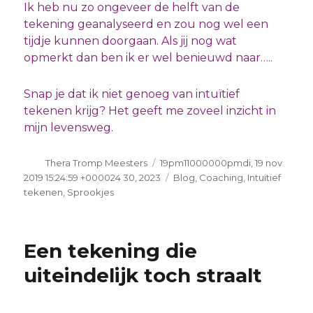
Ik heb nu zo ongeveer de helft van de
tekening geanalyseerd en zou nog wel een
tijdje kunnen doorgaan. Als jij nog wat
opmerkt dan ben ik er wel benieuwd naar…..
Snap je dat ik niet genoeg van intuïtief
tekenen krijg? Het geeft me zoveel inzicht in
mijn levensweg.
Auteur
Geplaatst
Thera Tromp Meesters
19pm11000000pmdi, 19 nov
op
Categorieën
2019 15:24:59 +000024 30, 2023
Blog
,
Coaching
,
Intuïtief
tekenen
,
Sprookjes
Een tekening die
uiteindelijk toch straalt