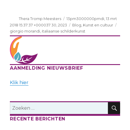
Auteur
Geplaatst
Thera Tromp Meesters
13pm3000000pmdi, 13 mrt
op
Categorieën
Tags
2018 15:37:37 +000037 30, 2023
Blog
,
Kunst en cultuur
giorgio morandi
,
italiaanse schilderkunst
AANMELDING NIEUWSBRIEF
Klik hier
ZO
Zoeken
naar:
RECENTE BERICHTEN